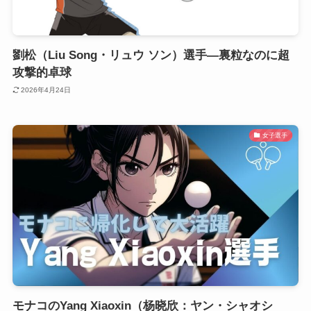
劉松（Liu Song・リュウ ソン）選手―裏粒なのに超
攻撃的卓球
2026年4月24日
女子選手
モナコのYang Xiaoxin（杨晓欣：ヤン・シャオシ