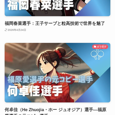
福岡春菜選手：王子サーブと粒高技術で世界を魅了
2026年4月24日
女子選手
何卓佳（He Zhuojia・ホー ジュオジア）選手―福原