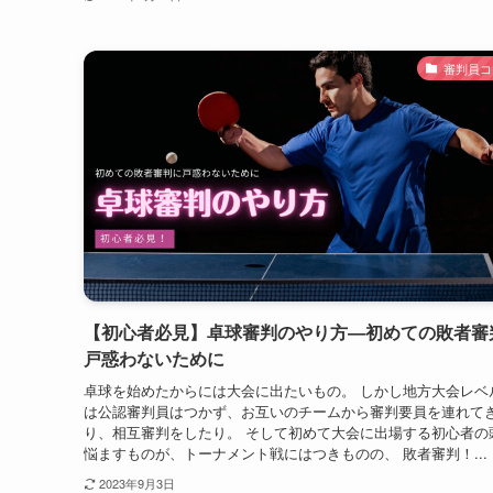
審判員コ
【初心者必見】卓球審判のやり方―初めての敗者審
戸惑わないために
卓球を始めたからには大会に出たいもの。 しかし地方大会レベ
は公認審判員はつかず、お互いのチームから審判要員を連れて
り、相互審判をしたり。 そして初めて大会に出場する初心者の
悩ますものが、トーナメント戦にはつきものの、 敗者審判！...
2023年9月3日