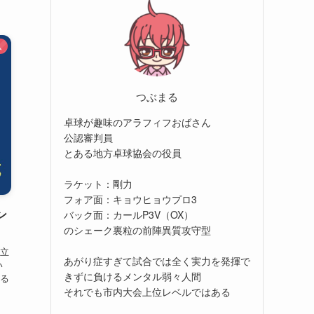
ム
つぶまる
卓球が趣味のアラフィフおばさん
公認審判員
とある地方卓球協会の役員
ラケット：剛力
フォア面：キョウヒョウプロ3
ン
バック面：カールP3V（OX）
のシェーク裏粒の前陣異質攻守型
立
あがり症すぎて試合では全く実力を発揮で
い
きずに負けるメンタル弱々人間
る
それでも市内大会上位レベルではある