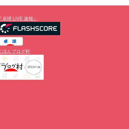
『卓球 LIVE 速報』
にほんブログ村