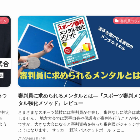
ラム
審判員コラ
5つ
審判員に求められるメンタルとは―『スポーツ審判メ
タル強化メソッド』レビュー
や控え
さまざまなスポーツ競技には審判員が存在し、審判なしに試合は成
る
しません。 地方大会では選手自身や保護者が審判を行うことが多
よう
ですが、大きな大会になると審判資格を持った審判員がジャッジす
ようになります。 サッカー 野球 バスケットボール テニ...
2024年4月12日