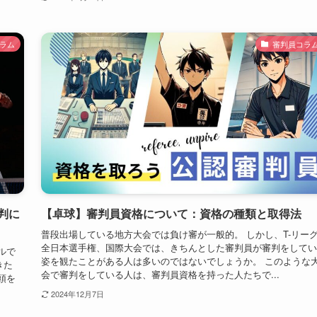
ラム
審判員コラ
判に
【卓球】審判員資格について：資格の種類と取得法
普段出場している地方大会では負け審が一般的。 しかし、T-リー
全日本選手権、国際大会では、きちんとした審判員が審判をしてい
ルで
姿を観たことがある人は多いのではないでしょうか。 このような
きた
会で審判をしている人は、審判員資格を持った人たちで...
頭を
2024年12月7日