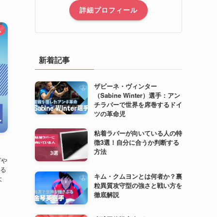
詳細プロフィール
ム
新着記事
ザビーネ・ヴィンター
（Sabine Winter）選手：アン
チラバーで世界を席巻するドイ
ツの革命児
粘着ラバーが向いている人の特
徴3選！自分に合うか判断する
方法
グや
る
キム・クムヨンとは何者か？裏
大
粒異質攻守型の強さと戦い方を
徹底解説