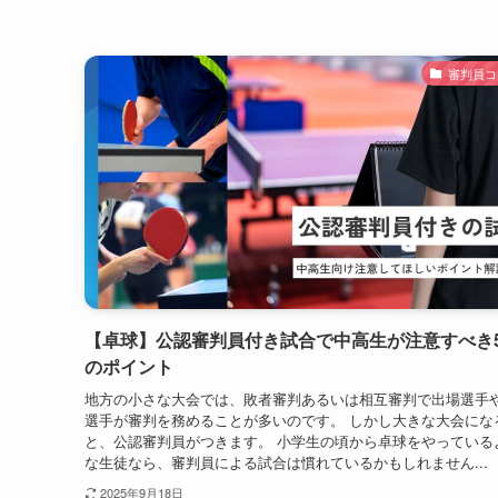
審判員コ
【卓球】公認審判員付き試合で中高生が注意すべき
のポイント
地方の小さな大会では、敗者審判あるいは相互審判で出場選手
選手が審判を務めることが多いのです。 しかし大きな大会にな
と、公認審判員がつきます。 小学生の頃から卓球をやっている
な生徒なら、審判員による試合は慣れているかもしれません...
2025年9月18日