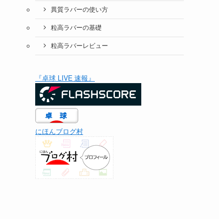
異質ラバーの使い方
粒高ラバーの基礎
粒高ラバーレビュー
『卓球 LIVE 速報』
にほんブログ村