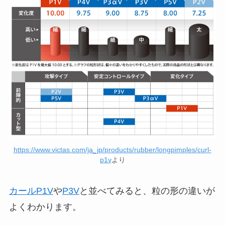
https://www.victas.com/ja_jp/products/rubber/longpimples/curl-
p1v
より
カールP1V
や
P3V
と並べてみると、粒の形の違いが
よくわかります。