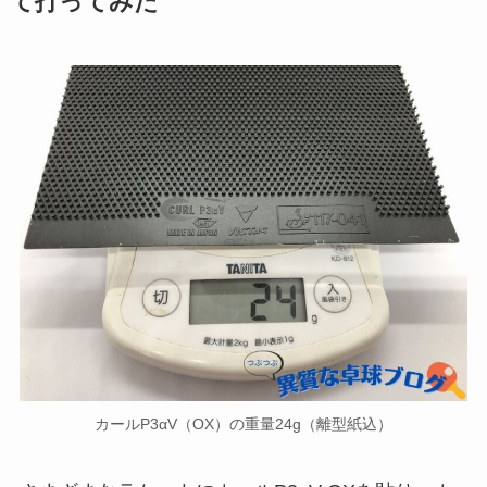
て打ってみた
カールP3αV（OX）の重量24g（離型紙込）