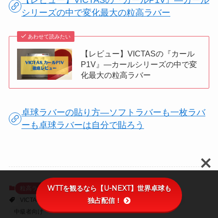
シリーズの中で変化最大の粒高ラバー
あわせて読みたい
【レビュー】VICTASの『カール
P1V』―カールシリーズの中で変
化最大の粒高ラバー
卓球ラバーの貼り方―ソフトラバーも一枚ラバ
ーも卓球ラバーは自分で貼ろう
WTTを観るなら【U-NEXT】世界卓球も
粒高ラバーレビュー
独占配信！
VICTAS
カールシリーズ
ラバーレビュー
上級者向け
中級者向け