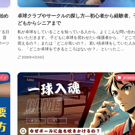
始め
卓球クラブやサークルの探し方―初心者から経験者、
どもからシニアまで
する日
私が卓球をしていることを知っている人から、よくこんな問い合わ
 昔
をいただきます。 子どもに卓球を習わせたい保護者から、「どこ
ポーツ
習えるの？」または「どこが良いの？」 若い頃卓球をしていた人
ら、「どこか卓球をできるところはないか？」 といったこ...
2026年4月24日
イフ
卓球観