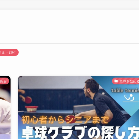
タル・戦術
める
卓球を始め