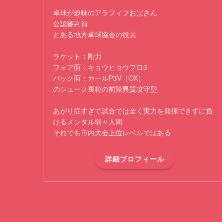
卓球が趣味のアラフィフおばさん
公認審判員
とある地方卓球協会の役員
ラケット：剛力
フォア面：キョウヒョウプロ3
バック面：カールP3V（OX）
のシェーク裏粒の前陣異質攻守型
あがり症すぎて試合では全く実力を発揮できずに負
けるメンタル弱々人間
それでも市内大会上位レベルではある
詳細プロフィール