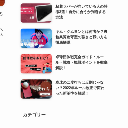
粘着ラバーが向いている人の特
徴3選！自分に合うか判断する
る
方法
て
キム・クムヨンとは何者か？裏
人
粒異質攻守型の強さと戦い方を
徹底解説
卓球団体戦完全ガイド：ルー
ル・戦略・観戦ポイントを徹底
解説！
卓球の二度打ちは反則じゃな
い？2022年ルール改正で変わ
った新基準を解説！
カテゴリー