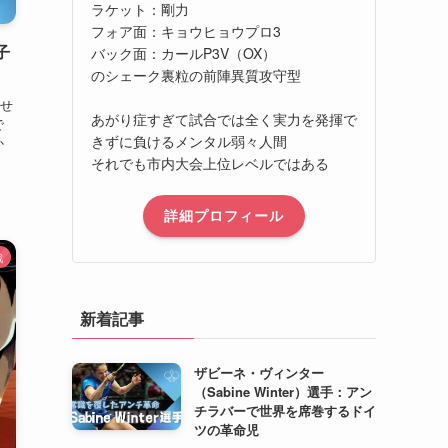
ラケット：剛力
フォア面：キョウヒョウプロ3
子
バック面：カールP3V（OX）
のシェーク裏粒の前陣異質攻守型
せ
あがり症すぎて試合では全く実力を発揮で
で
きずに負けるメンタル弱々人間
か
それでも市内大会上位レベルではある
詳細プロフィール
戦
新着記事
ザビーネ・ヴィンター
（Sabine Winter）選手：アン
チラバーで世界を席巻するドイ
ツの革命児